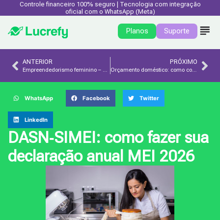
Controle financeiro 100% seguro | Tecnologia com integração
oficial com o WhatsApp (Meta)
Planos
Suporte
ANTERIOR
PRÓXIMO
Empreendedorismo feminino – Desafios e soluções
Orçamento doméstico: como controlar gastos e organizar as finanças
WhatsApp
Facebook
Twitter
LinkedIn
DASN‑SIMEI: como fazer sua
declaração anual MEI 2026