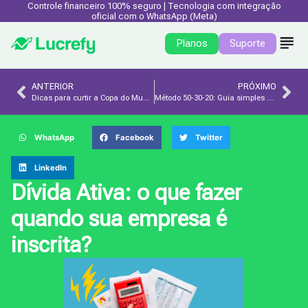
Controle financeiro 100% seguro | Tecnologia com integração
oficial com o WhatsApp (Meta)
Planos
Suporte
ANTERIOR
PRÓXIMO
Dicas para curtir a Copa do Mundo sem dívidas
Método 50-30-20: Guia simples para organizar suas finanças
WhatsApp
Facebook
Twitter
LinkedIn
Dívida Ativa: o que fazer
quando sua empresa é
inscrita?