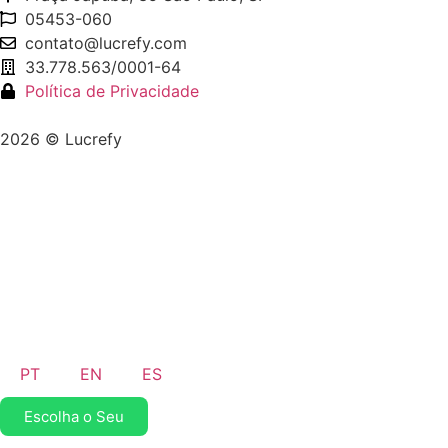
05453-060
contato@lucrefy.com
33.778.563/0001-64
Política de Privacidade
2026 © Lucrefy
PT
EN
ES
Escolha o Seu