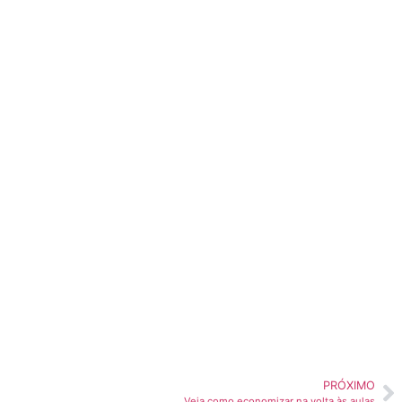
PRÓXIMO
Veja como economizar na volta às aulas